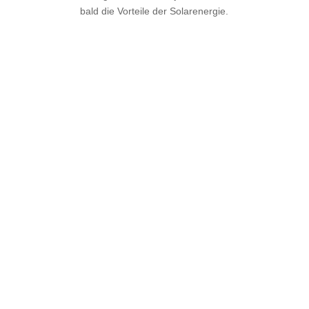
bald die Vorteile der Solarenergie.
Jetzt Angebot erhalten
Vollkommen unverbindlich
TS-Energie GmbH
Jahnstraße 27
58706 Menden
Kontakt
Tel.: 02373 9488465
Mail: TS-Energie@web.de