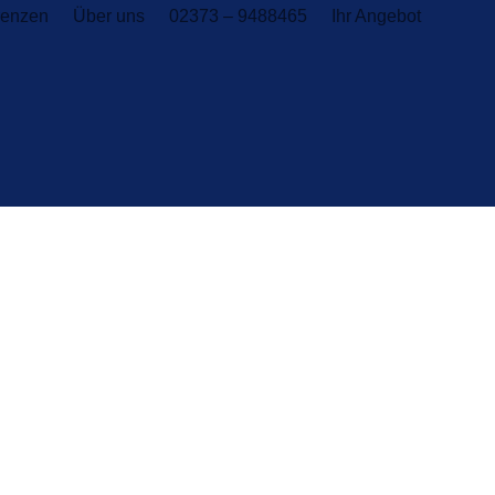
renzen
Über uns
02373 – 9488465
Ihr Angebot